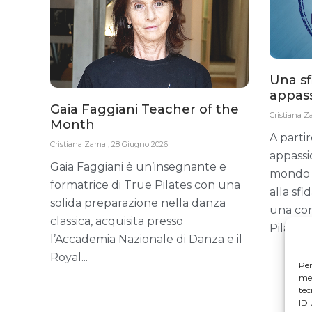
Una sf
appass
Gaia Faggiani Teacher of the
Cristiana 
Month
A partir
Cristiana Zama
28 Giugno 2026
appassio
Gaia Faggiani è un’insegnante e
mondo s
formatrice di True Pilates con una
alla sfi
solida preparazione nella danza
una com
classica, acquisita presso
Pilates
l’Accademia Nazionale di Danza e il
Royal
Per
mem
tec
ID 