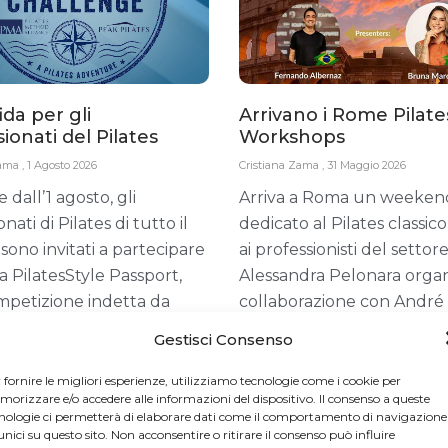
ida per gli
Arrivano i Rome Pilate
ionati del Pilates
Workshops
Zama
1 Agosto 2026
Cristiana Zama
31 Maggio 2026
e dall’1 agosto, gli
Arriva a Roma un weeken
nati di Pilates di tutto il
dedicato al Pilates classico
ono invitati a partecipare
ai professionisti del settore
da PilatesStyle Passport,
Alessandra Pelonara organi
petizione indetta da
collaborazione con André
Style
dello Studio AC
Gestisci Consenso
 fornire le migliori esperienze, utilizziamo tecnologie come i cookie per
orizzare e/o accedere alle informazioni del dispositivo. Il consenso a queste
nologie ci permetterà di elaborare dati come il comportamento di navigazione
unici su questo sito. Non acconsentire o ritirare il consenso può influire