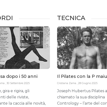
ORDI
TECNICA
sa dopo i 50 anni
Il Pilates con la P mai
Zama
30 Settembre 2025
Cristiana Zama
28 Giugno 2025
, gira e rigira, gli
Joseph Hubertus Pilates 
i delle riviste,
chiamato la sua disciplina
nte la caccia alle novità,
Contrology – l’arte del con