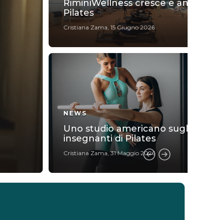
RiminiWellness cresce e anche il
Pilates
Cristiana Zama
,
15 Giugno 2026
NEWS
NE
Uno studio americano sugli
Un
insegnanti di Pilates
Cristiana Zama
,
31 Maggio 2026
Cris