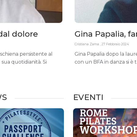
dal dolore
Gina Papalia, fa
Cristiana Zama
27 Febbraio 2024
schiena persistente al
Gina Papalia dopo la lau
sua quotidianità. Si
con un BFA in danza si è t
WS
EVENTI