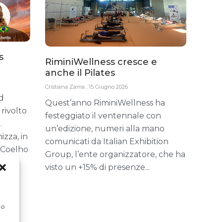
s
RiminiWellness cresce e
anche il Pilates
Cristiana Zama
15 Giugno 2026
d
Quest’anno RiminiWellness ha
 rivolto
festeggiato il ventennale con
.
un’edizione, numeri alla mano
zza, in
comunicati da Italian Exhibition
 Coelho
Group, l’ente organizzatore, che ha
visto un +15% di presenze
 o