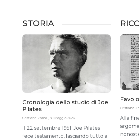
STORIA
RIC
Favolo
Cronologia dello studio di Joe
Pilates
Cristiana 
Alla fine
Cristiana Zama
30 Maggio 2026
argoment
Il 22 settembre 1951, Joe Pilates
nonosta
fece testamento, lasciando tutto a