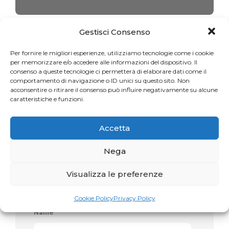
Gestisci Consenso
Per fornire le migliori esperienze, utilizziamo tecnologie come i cookie
per memorizzare e/o accedere alle informazioni del dispositivo. Il
consenso a queste tecnologie ci permetterà di elaborare dati come il
Lascia un commento
comportamento di navigazione o ID unici su questo sito. Non
acconsentire o ritirare il consenso può influire negativamente su alcune
caratteristiche e funzioni.
Il tuo commento
*
Accetta
Nega
Visualizza le preferenze
Cookie Policy
Privacy Policy
Name
*