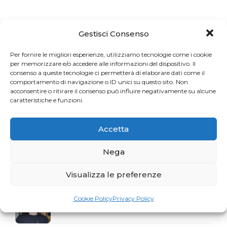
Articoli recenti
Gestisci Consenso
Per fornire le migliori esperienze, utilizziamo tecnologie come i cookie
Una sfida per gli appassionati del Pilates
per memorizzare e/o accedere alle informazioni del dispositivo. Il
consenso a queste tecnologie ci permetterà di elaborare dati come il
comportamento di navigazione o ID unici su questo sito. Non
acconsentire o ritirare il consenso può influire negativamente su alcune
caratteristiche e funzioni.
La storia del mese. Liberarsi dal dolore
Accetta
Profumo di Hundred
Nega
Visualizza le preferenze
Gaia Faggiani Teacher of the Month
Cookie Policy
Privacy Policy