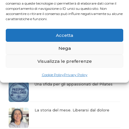
consenso a queste tecnologie ci permetterà di elaborare dati come il
comportamento di navigazione o ID unici su questo sito. Non
I campi obbligatori sono indicati con
*
acconsentire o ritirare il consenso può influire negativamente su alcune
caratteristiche e funzioni.
Accetta
Nega
Visualizza le preferenze
Articoli recenti
Cookie Policy
Privacy Policy
Una sfida per gli appassionati del Pilates
La storia del mese. Liberarsi dal dolore