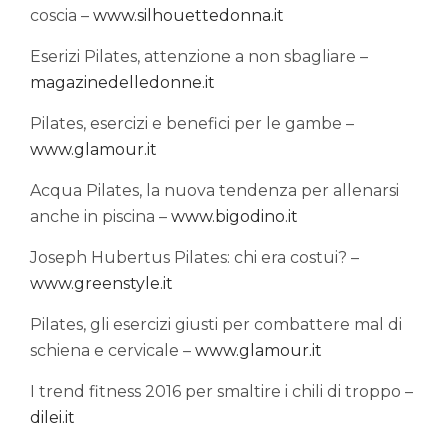
coscia –
www.silhouettedonna.it
Eserizi Pilates, attenzione a non sbagliare –
magazinedelledonne.it
Pilates, esercizi e benefici per le gambe –
www.glamour.it
Acqua Pilates, la nuova tendenza per allenarsi
anche in piscina –
www.bigodino.it
Joseph Hubertus Pilates: chi era costui? –
www.greenstyle.it
Pilates, gli esercizi giusti per combattere mal di
schiena e cervicale –
www.glamour.it
I trend fitness 2016 per smaltire i chili di troppo –
dilei.it