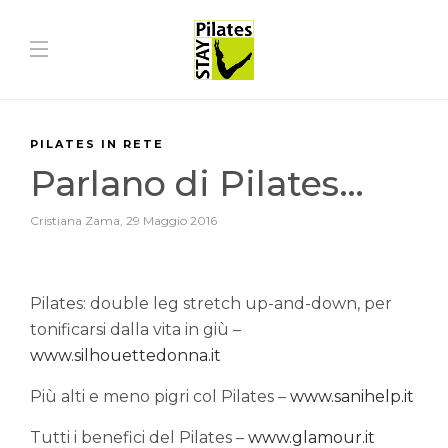
PILATES IN RETE
Parlano di Pilates…
Cristiana Zama
,
29 Maggio 2016
Pilates: double leg stretch up-and-down, per
tonificarsi dalla vita in giù –
www.silhouettedonna.it
Più alti e meno pigri col Pilates –
www.sanihelp.it
Tutti i benefici del Pilates –
www.glamour.it