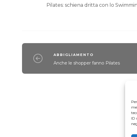
Pilates: schiena dritta con lo Swimmi
ABBIGLIAMENTO
Anche le shopper fanno Pilates
Per
mem
tec
ID 
neg