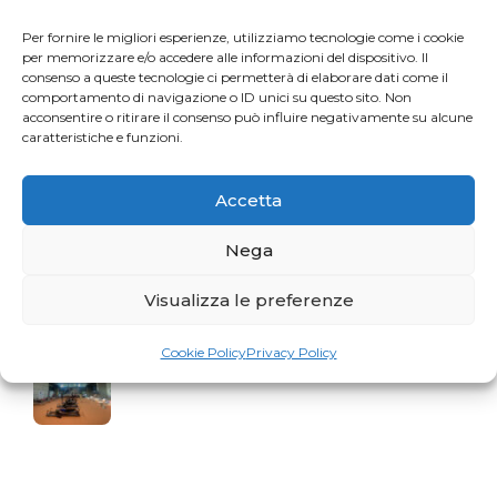
Per fornire le migliori esperienze, utilizziamo tecnologie come i cookie
La storia del mese. Liberarsi dal dolore
per memorizzare e/o accedere alle informazioni del dispositivo. Il
consenso a queste tecnologie ci permetterà di elaborare dati come il
comportamento di navigazione o ID unici su questo sito. Non
acconsentire o ritirare il consenso può influire negativamente su alcune
caratteristiche e funzioni.
Profumo di Hundred
Accetta
Nega
Gaia Faggiani Teacher of the Month
Visualizza le preferenze
Cookie Policy
Privacy Policy
RiminiWellness cresce e anche il Pilates