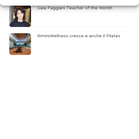
Gaia Faggiani Teacher of the Month
RiminiWellness cresce e anche il Pilates