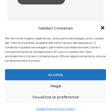
Gestisci Consenso
Articoli recenti
Per fornire le migliori esperienze, utilizziamo tecnologie come i cookie
per memorizzare e/o accedere alle informazioni del dispositivo. Il
consenso a queste tecnologie ci permetterà di elaborare dati come il
Una sfida per gli appassionati del Pilates
comportamento di navigazione o ID unici su questo sito. Non
acconsentire o ritirare il consenso può influire negativamente su alcune
caratteristiche e funzioni.
La storia del mese. Liberarsi dal dolore
Accetta
Nega
Profumo di Hundred
Visualizza le preferenze
Cookie Policy
Privacy Policy