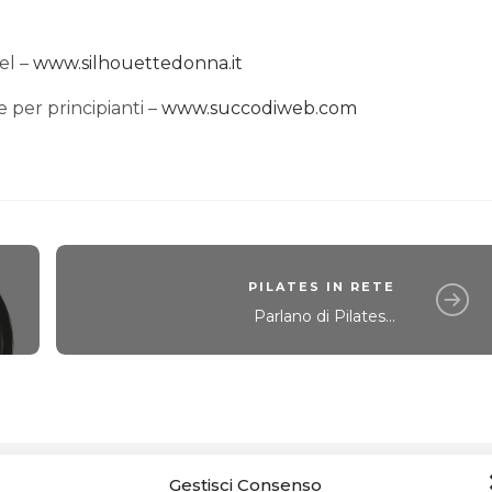
el –
www.silhouettedonna.it
e per principianti –
www.succodiweb.com
PILATES IN RETE
Parlano di Pilates...
Gestisci Consenso