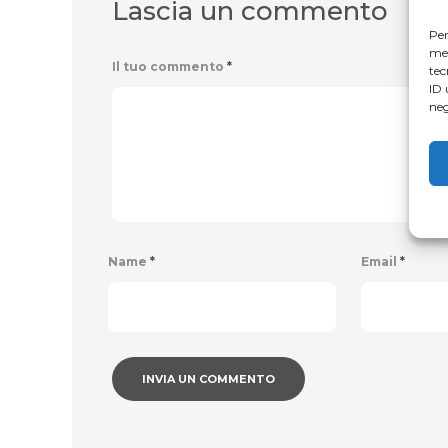
Lascia un commento
Per
mem
Il tuo commento
*
tec
ID 
neg
Name
*
Email
*