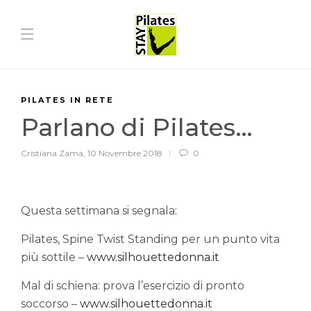
PILATES IN RETE
Parlano di Pilates…
Cristiana Zama
,
10 Novembre 2018
0
Questa settimana si segnala:
Pilates, Spine Twist Standing per un punto vita
più sottile –
www.silhouettedonna.it
Mal di schiena: prova l’esercizio di pronto
soccorso –
www.silhouettedonna.it