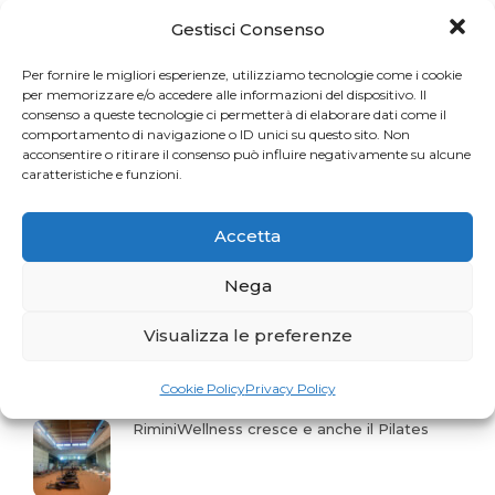
Gestisci Consenso
Una sfida per gli appassionati del Pilates
Per fornire le migliori esperienze, utilizziamo tecnologie come i cookie
per memorizzare e/o accedere alle informazioni del dispositivo. Il
consenso a queste tecnologie ci permetterà di elaborare dati come il
La storia del mese. Liberarsi dal dolore
comportamento di navigazione o ID unici su questo sito. Non
acconsentire o ritirare il consenso può influire negativamente su alcune
caratteristiche e funzioni.
Profumo di Hundred
Accetta
Nega
Gaia Faggiani Teacher of the Month
Visualizza le preferenze
Cookie Policy
Privacy Policy
RiminiWellness cresce e anche il Pilates