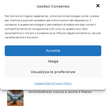
Gestisci Consenso
Una sfida per gli appassionati del Pilates
Per fornire le migliori esperienze, utilizziamo tecnologie come i cookie
per memorizzare e/o accedere alle informazioni del dispositivo. Il
consenso a queste tecnologie ci permetterà di elaborare dati come il
La storia del mese. Liberarsi dal dolore
comportamento di navigazione o ID unici su questo sito. Non
acconsentire o ritirare il consenso può influire negativamente su alcune
caratteristiche e funzioni.
Profumo di Hundred
Accetta
Nega
Gaia Faggiani Teacher of the Month
Visualizza le preferenze
Cookie Policy
Privacy Policy
RiminiWellness cresce e anche il Pilates