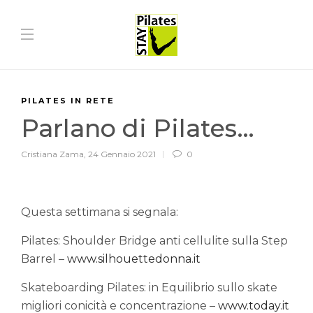
PILATES IN RETE
Parlano di Pilates…
Cristiana Zama
,
24 Gennaio 2021
0
Questa settimana si segnala:
Pilates: Shoulder Bridge anti cellulite sulla Step
Barrel –
www.silhouettedonna.it
Skateboarding Pilates: in Equilibrio sullo skate
migliori conicità e concentrazione –
www.today.it