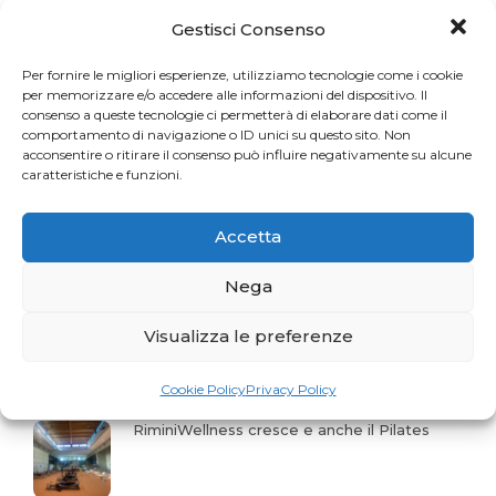
Gestisci Consenso
Una sfida per gli appassionati del Pilates
Per fornire le migliori esperienze, utilizziamo tecnologie come i cookie
per memorizzare e/o accedere alle informazioni del dispositivo. Il
consenso a queste tecnologie ci permetterà di elaborare dati come il
La storia del mese. Liberarsi dal dolore
comportamento di navigazione o ID unici su questo sito. Non
acconsentire o ritirare il consenso può influire negativamente su alcune
caratteristiche e funzioni.
Profumo di Hundred
Accetta
Nega
Gaia Faggiani Teacher of the Month
Visualizza le preferenze
Cookie Policy
Privacy Policy
RiminiWellness cresce e anche il Pilates