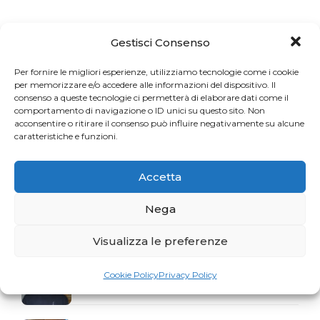
Articoli recenti
Gestisci Consenso
Una sfida per gli appassionati del Pilates
Per fornire le migliori esperienze, utilizziamo tecnologie come i cookie
per memorizzare e/o accedere alle informazioni del dispositivo. Il
consenso a queste tecnologie ci permetterà di elaborare dati come il
comportamento di navigazione o ID unici su questo sito. Non
acconsentire o ritirare il consenso può influire negativamente su alcune
La storia del mese. Liberarsi dal dolore
caratteristiche e funzioni.
Accetta
Profumo di Hundred
Nega
Visualizza le preferenze
Gaia Faggiani Teacher of the Month
Cookie Policy
Privacy Policy