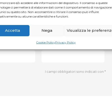
orizzare e/o accedere alle informazioni del dispositivo. Il consenso a queste
nologie ci permetterà di elaborare dati come il comportamento di navigazione
unici su questo sito. Non acconsentire o ritirare il consenso può influire
ativamente su alcune caratteristiche e funzioni.
Accetta
Nega
Visualizza le preferen
Cookie Policy
Privacy Policy
Website
I campi obbligatori sono indicati con
*