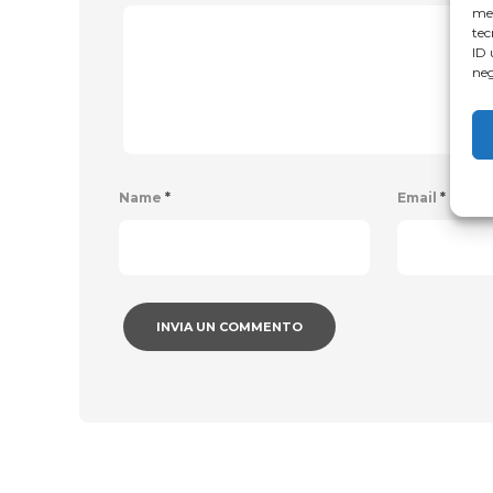
mem
tec
ID 
neg
Name
*
Email
*