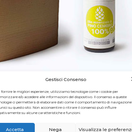
Gestisci Consenso
i in legno di cirmolo
prodotto da Cirmy, marchio di
 fornire le migliori esperienze, utilizziamo tecnologie come i cookie per
 persona nato dall’idea di creare prodotti in legno di
orizzare e/o accedere alle informazioni del dispositivo. Il consenso a queste
nologie ci permetterà di elaborare dati come il comportamento di navigazione
ateriali d’eccellenza.
Lavorato interamente a mano,
unici su questo sito. Non acconsentire o ritirare il consenso può influire
 legno massello
non trattato permette di beneficiare di
ativamente su alcune caratteristiche e funzioni.
o vivo. Un costante profumo di bosco che favorisce il
lla mente e la pace dello spirito rendono questo prodott
Accetta
Nega
Visualizza le preferen