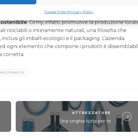
Cookie Policy
Privacy Policy
mprende un olio essenziale biologico di pino cembro e si
 sostenibile
. Cirmy, infatti, promuove la produzione local
li riciclabili o interamente naturali, una filosofia che
inclusi gli imballi ecologici e il packaging. L’azienda
ed ogni elemento che compone i prodotti è dissemblabi
a corretta.
#SOSTENIBILITÀ
ATTREZZATURE
Una cinghia tutta per te