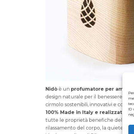
Nidò
è un
profumatore per ambient
Per
design naturale per il benessere della
mem
tec
cirmolo sostenibili, innovativi e con m
ID 
100% Made in Italy e realizzato in
neg
tutte le proprietà benefiche del legn
rilassamento del corpo, la quiete de