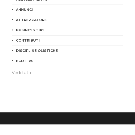
ANNUNCI
ATTREZZATURE
BUSINESS TIPS
CONTRIBUTI
DISCIPLINE OLISTICHE
ECO TIPS
©2026
Cristiana Zama
P.IVA 02156680395 - All Rights Reserved