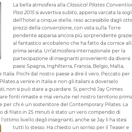
La bella atmosfera alla
Classical Pilates Conventio
Pisa 2015
si avvertiva subito, appena varcata la sogl
dell’hotel a cinque stelle, reso accessibile dagli ott
prezzi della convenzione, con vista sulla Torre
pendente apparsa ancora più sorprendente grazie
al fantastico arcobaleno che ha fatto da cornice all
prima serata. Un’atmosfera internazionale per la
partecipazione di insegnanti provenienti da diversi
paesi: Spagna, Inghilterra, Francia, Belgio, Malta,
e Italia. Pochi dal nostro paese a dire il vero. Peccato per
lates a venire in Italia e non gli italiani a doverselo
ti, non si può stare a guardare. Si, perché Jay Grimes
e fonti rimaste e mai venute nel nostro territorio prima
e per chi è un sostenitore del Contemporary Pilates.
La
to di filato in 25 minuti è stato un vero compendio di
’ottimo livello degli insegnanti, anche se Jay li ha stesi
tutti lo stesso.
Ha chiesto un sorriso per il Teaser e