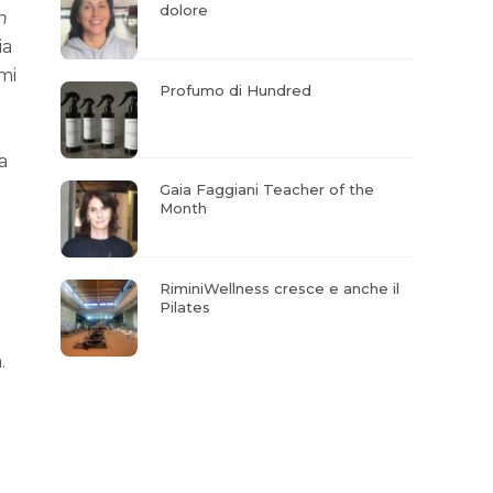
dolore
n
ia
imi
Profumo di Hundred
a
Gaia Faggiani Teacher of the
Month
RiminiWellness cresce e anche il
Pilates
.