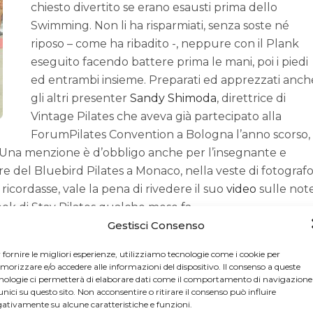
chiesto divertito se erano esausti prima dello
Swimming. Non li ha risparmiati, senza soste né
riposo – come ha ribadito -, neppure con il Plank
eseguito facendo battere prima le mani, poi i piedi
ed entrambi insieme. Preparati ed apprezzati anch
gli altri presenter
Sandy Shimoda
, direttrice di
Vintage Pilates che aveva già partecipato alla
ForumPilates Convention a Bologna l’anno scorso,
 Una menzione è d’obbligo anche per l’insegnante e
e del Bluebird Pilates a Monaco, nella veste di fotografo
 ricordasse, vale la pena di rivedere il suo
video
sulle not
ok di Stay Pilates qualche mese fa.
Gestisci Consenso
 di lezioni video di Pilates creato dalla stessa Alisa.
ell’omonimo studio di Sarzana e referente in Italia per
 fornire le migliori esperienze, utilizziamo tecnologie come i cookie per
 selezionata da Jay Grimes per il Teaching The Work, il
orizzare e/o accedere alle informazioni del dispositivo. Il consenso a queste
a lui diretto. Ottima padrona di casa, ha investito notevo
nologie ci permetterà di elaborare dati come il comportamento di navigazione
unici su questo sito. Non acconsentire o ritirare il consenso può influire
n a beneficio anche del settore in Italia.
ativamente su alcune caratteristiche e funzioni.