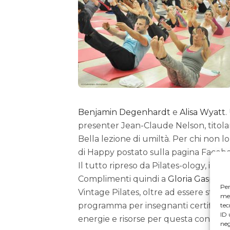
Benjamin Degenhardt
e
Alisa Wyatt
.
presenter Jean-Claude Nelson, titolar
Bella lezione di umiltà. Per chi non lo
di Happy postato sulla pagina Facebo
Il tutto ripreso da Pilates-ology, il sito
Complimenti quindi a
Gloria Gasperi
d
Per
Vintage Pilates, oltre ad essere stata
mem
programma per insegnanti certificati d
tec
ID 
energie e risorse per questa conventio
neg