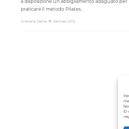
a disposizione un abbigliamento adeguato per
praticare il metodo Pilates...
Cristiana Zama
,
18 Gennaio 2012
Per
mem
tec
ID 
neg