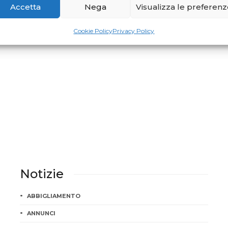
Accetta
Nega
Visualizza le preferen
Valeria Bertolasi Teacher of the Week
Cookie Policy
Privacy Policy
Notizie
ABBIGLIAMENTO
ANNUNCI