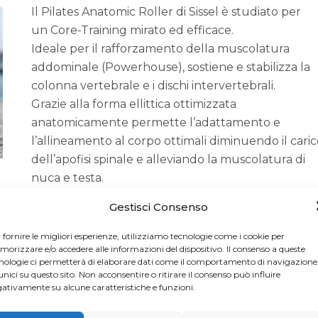
Il Pilates Anatomic Roller di Sissel è studiato per
un Core-Training mirato ed efficace.
Ideale per il rafforzamento della muscolatura
addominale (Powerhouse), sostiene e stabilizza la
colonna vertebrale e i dischi intervertebrali.
Grazie alla forma ellittica ottimizzata
anatomicamente permette l’adattamento e
l’allineamento al corpo ottimali diminuendo il cari
dell’apofisi spinale e alleviando la muscolatura di
nuca e testa.
re verde, viene fornito con il poster degli esercizi.
Gestisci Consenso
 fornire le migliori esperienze, utilizziamo tecnologie come i cookie per
orizzare e/o accedere alle informazioni del dispositivo. Il consenso a queste
nologie ci permetterà di elaborare dati come il comportamento di navigazione
unici su questo sito. Non acconsentire o ritirare il consenso può influire
ativamente su alcune caratteristiche e funzioni.
TEACHER OF THE MONTH