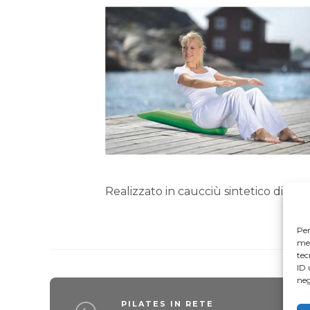
Realizzato in caucciù sintetico di colo
Per
mem
tec
ID 
neg
PILATES IN RETE