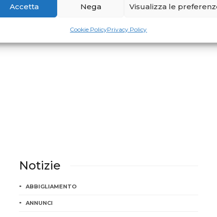
Accetta
Nega
Visualizza le preferen
NEWS
Auguri!
Cookie Policy
Privacy Policy
Notizie
ABBIGLIAMENTO
ANNUNCI