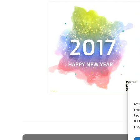
Per
mem
tec
ID 
neg