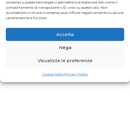
consenso a queste tecnologie ci permetterà di elaborare dati come il
Profumo di Hundred
comportamento di navigazione o ID unici su questo sito. Non
acconsentire o ritirare il consenso può influire negativamente su alcune
caratteristiche e funzioni.
Gaia Faggiani Teacher of the Month
Accetta
Nega
RiminiWellness cresce e anche il Pilates
Visualizza le preferenze
Cookie Policy
Privacy Policy