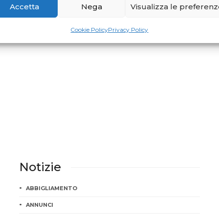
Accetta
Nega
Visualizza le preferen
PILATES IN RETE
Parlano di Pilates...
Cookie Policy
Privacy Policy
Notizie
ABBIGLIAMENTO
ANNUNCI