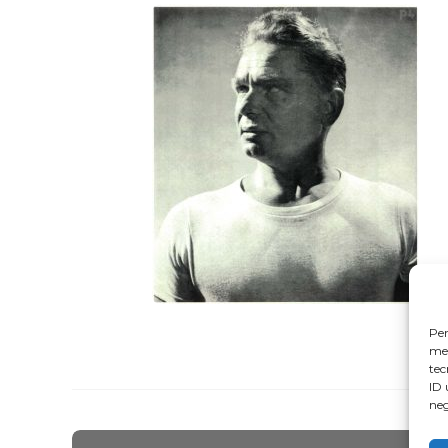
Per
mem
tec
ID 
neg