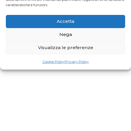
Gaia Faggiani Teacher of the Month
caratteristiche e funzioni.
Accetta
RiminiWellness cresce e anche il Pilates
Nega
Visualizza le preferenze
Cookie Policy
Privacy Policy