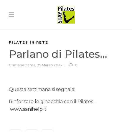
PILATES IN RETE
Parlano di Pilates…
Cristiana Zama
,
25 Marzo 2018
0
Questa settimana si segnala:
Rinforzare le ginocchia con il Pilates –
www.sanihelp.it