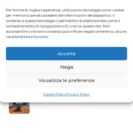
Per fornire le migliori esperienze, utilizziamo tecnologie come i cookie
La storia del mese. Liberarsi dal dolore
per memorizzare e/o accedere alle informazioni del dispositivo. Il
consenso a queste tecnologie ci permetterà di elaborare dati come il
comportamento di navigazione o ID unici su questo sito. Non
acconsentire o ritirare il consenso può influire negativamente su alcune
caratteristiche e funzioni.
Profumo di Hundred
Accetta
Nega
Gaia Faggiani Teacher of the Month
Visualizza le preferenze
Cookie Policy
Privacy Policy
RiminiWellness cresce e anche il Pilates