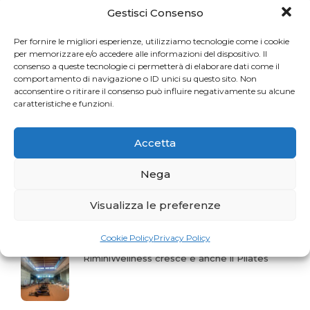
Una sfida per gli appassionati del Pilates
Gestisci Consenso
Per fornire le migliori esperienze, utilizziamo tecnologie come i cookie
per memorizzare e/o accedere alle informazioni del dispositivo. Il
consenso a queste tecnologie ci permetterà di elaborare dati come il
La storia del mese. Liberarsi dal dolore
comportamento di navigazione o ID unici su questo sito. Non
acconsentire o ritirare il consenso può influire negativamente su alcune
caratteristiche e funzioni.
Profumo di Hundred
Accetta
Nega
Gaia Faggiani Teacher of the Month
Visualizza le preferenze
Cookie Policy
Privacy Policy
RiminiWellness cresce e anche il Pilates