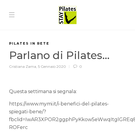
PILATES IN RETE
Parlano di Pilates…
Cristiana Zama
,
5 Gennaio 2020
0
Questa settimana si segnala:
https://www.mymi.it/i-benefici-del-pilates-
spiegati-bene/?
fbclid=IwAR3XPOR2ggphPyKkow5eWwqItglGREq
ROFerc