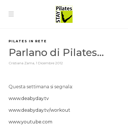
PILATES IN RETE
Parlano di Pilates…
Cristiana Zama
,
1 Dicembre 2012
Questa settimana si segnala:
www.deabyday.tv
www.deabyday.tv/workout
www.youtube.com