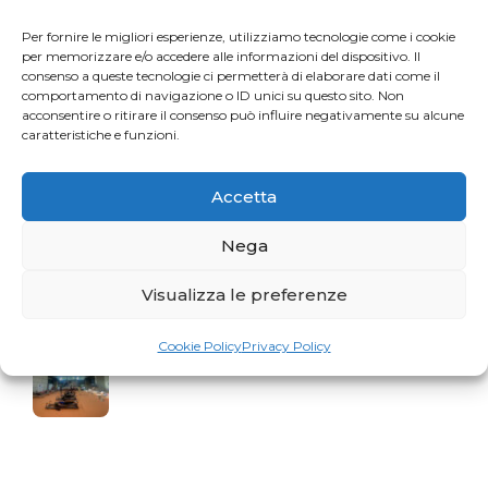
Per fornire le migliori esperienze, utilizziamo tecnologie come i cookie
La storia del mese. Liberarsi dal dolore
per memorizzare e/o accedere alle informazioni del dispositivo. Il
consenso a queste tecnologie ci permetterà di elaborare dati come il
comportamento di navigazione o ID unici su questo sito. Non
acconsentire o ritirare il consenso può influire negativamente su alcune
caratteristiche e funzioni.
Profumo di Hundred
Accetta
Nega
Gaia Faggiani Teacher of the Month
Visualizza le preferenze
Cookie Policy
Privacy Policy
RiminiWellness cresce e anche il Pilates