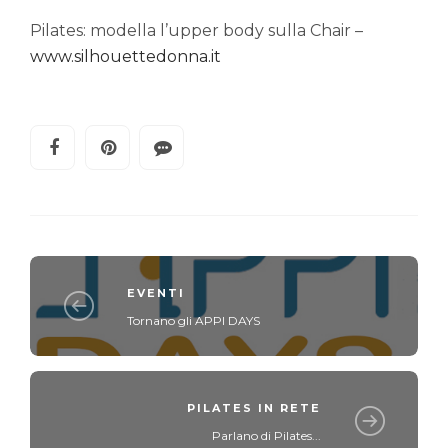
Pilates: modella l’upper body sulla Chair –
www.silhouettedonna.it
EVENTI
Tornano gli APPI DAYS
PILATES IN RETE
Parlano di Pilates...