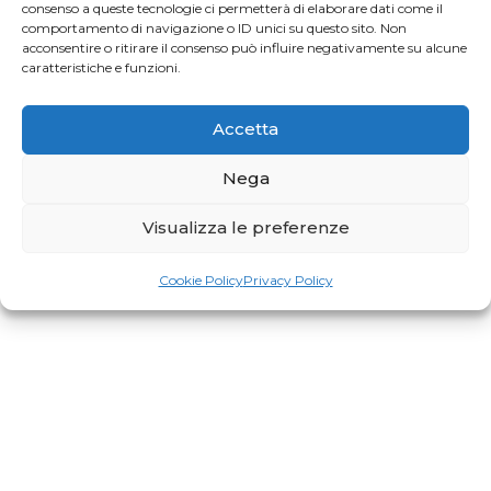
consenso a queste tecnologie ci permetterà di elaborare dati come il
Profumo di Hundred
comportamento di navigazione o ID unici su questo sito. Non
acconsentire o ritirare il consenso può influire negativamente su alcune
caratteristiche e funzioni.
Gaia Faggiani Teacher of the Month
Accetta
Nega
RiminiWellness cresce e anche il Pilates
Visualizza le preferenze
Cookie Policy
Privacy Policy