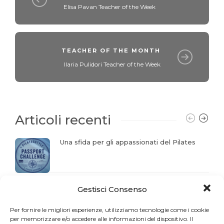
Elisa Pavan Teacher of the Week
TEACHER OF THE MONTH
Ilaria Pulidori Teacher of the Week
Articoli recenti
Una sfida per gli appassionati del Pilates
La storia del mese. Liberarsi dal dolore
Gestisci Consenso
Per fornire le migliori esperienze, utilizziamo tecnologie come i cookie
per memorizzare e/o accedere alle informazioni del dispositivo. Il