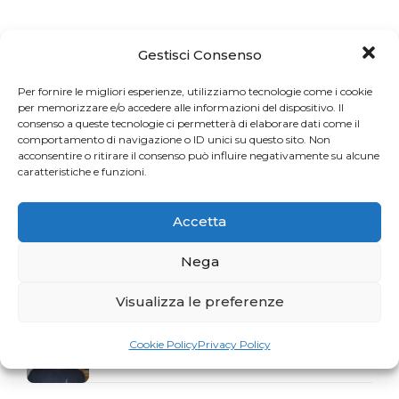
Articoli recenti
Gestisci Consenso
Una sfida per gli appassionati del Pilates
Per fornire le migliori esperienze, utilizziamo tecnologie come i cookie
per memorizzare e/o accedere alle informazioni del dispositivo. Il
consenso a queste tecnologie ci permetterà di elaborare dati come il
comportamento di navigazione o ID unici su questo sito. Non
acconsentire o ritirare il consenso può influire negativamente su alcune
La storia del mese. Liberarsi dal dolore
caratteristiche e funzioni.
Accetta
Profumo di Hundred
Nega
Visualizza le preferenze
Gaia Faggiani Teacher of the Month
Cookie Policy
Privacy Policy