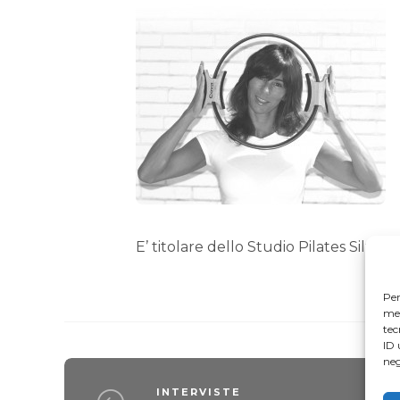
E’ titolare dello Studio Pilates Silvia 
Per
mem
tec
ID 
neg
INTERVISTE