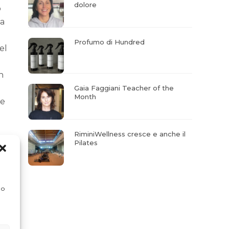
dolore
o
ca
Profumo di Hundred
el
h
Gaia Faggiani Teacher of the
Month
ce
RiminiWellness cresce e anche il
Pilates
 o