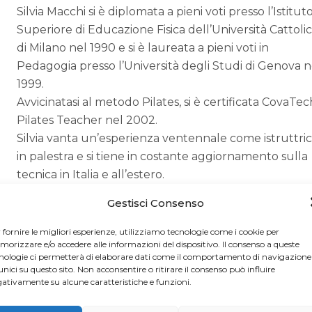
Silvia Macchi si è diplomata a pieni voti presso l’Istitut
Superiore di Educazione Fisica dell’Università Cattoli
di Milano nel 1990 e si è laureata a pieni voti in
Pedagogia presso l’Università degli Studi di Genova n
1999.
Avvicinatasi al metodo Pilates, si è certificata CovaTec
Pilates Teacher nel 2002.
Silvia vanta un’esperienza ventennale come istruttri
in palestra e si tiene in costante aggiornamento sulla
tecnica in Italia e all’estero.
Macchi a Gallarate.
Gestisci Consenso
 fornire le migliori esperienze, utilizziamo tecnologie come i cookie per
orizzare e/o accedere alle informazioni del dispositivo. Il consenso a queste
nologie ci permetterà di elaborare dati come il comportamento di navigazione
unici su questo sito. Non acconsentire o ritirare il consenso può influire
ativamente su alcune caratteristiche e funzioni.
PILATES IN RETE