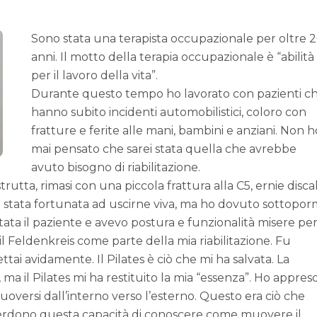
Sono stata una terapista occupazionale per oltre 
anni. Il motto della terapia occupazionale è “abilità
per il lavoro della vita”.
Durante questo tempo ho lavorato con pazienti c
hanno subito incidenti automobilistici, coloro con
fratture e ferite alle mani, bambini e anziani. Non h
mai pensato che sarei stata quella che avrebbe
avuto bisogno di riabilitazione.
utta, rimasi con una piccola frattura alla C5, ernie discal
o stata fortunata ad uscirne viva, ma ho dovuto sottopor
ntata il paziente e avevo postura e funzionalità misere pe
 il Feldenkreis come parte della mia riabilitazione. Fu
ai avidamente. Il Pilates è ciò che mi ha salvata. La
, ma il Pilates mi ha restituito la mia “essenza”. Ho appres
uoversi dall’interno verso l’esterno. Questo era ciò che
 perdono questa capacità di conoscere come muovere il