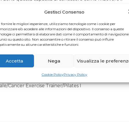
nfortunio. Il Pilates è la strada per ritornare.
Gestisci Consenso
insegnante di Matwork e Fletcher Towel Work. Ora sto
mbiato il mio approccio alla riabilitazione poiché enfatizz
 fornire le migliori esperienze, utilizziamo tecnologie come i cookie per
a specializzazione ora è la riabilitazione dal tumore al sen
orizzare e/o accedere alle informazioni del dispositivo. Il consenso a queste
nologie ci permetterà di elaborare dati come il comportamento di navigazione
il Pilates siano l’allenamento perfetto dato che entramb
unici su questo sito. Non acconsentire o ritirare il consenso può influire
na intera da un punto di vista fisico, spirituale e
ativamente su alcune caratteristiche e funzioni.
issute al tumore al seno hanno tratto grande vantaggio
ione toracica con l’apertura del petto e della schiena.
Accetta
Nega
Visualizza le preferen
Cookie Policy
Privacy Policy
e/Cancer Exercise Trainer/Pilates I