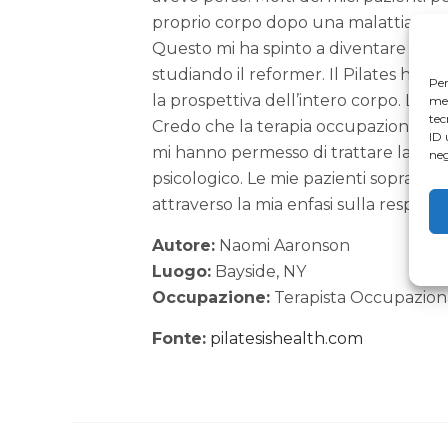
proprio corpo dopo una malattia o un i
Questo mi ha spinto a diventare un 
studiando il reformer. Il Pilates ha ca
Per
la prospettiva dell’intero corpo. La mi
mem
tec
Credo che la terapia occupazionale e 
ID 
mi hanno permesso di trattare la perso
neg
psicologico. Le mie pazienti sopravv
attraverso la mia enfasi sulla respiraz
Autore:
Naomi Aaronson
Luogo:
Bayside, NY
Occupazione:
Terapista Occupazional
Fonte:
pilatesishealth.com