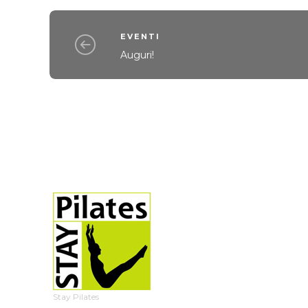
EVENTI
Auguri!
Stay Pilates