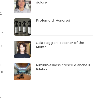
dolore
20
Profumo di Hundred
he
Gaia Faggiani Teacher of the
o
Month
i
RiminiWellness cresce e anche il
Pilates
mi
r
o