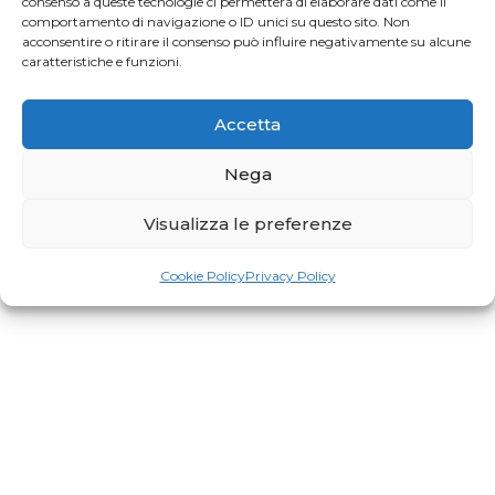
consenso a queste tecnologie ci permetterà di elaborare dati come il
Profumo di Hundred
comportamento di navigazione o ID unici su questo sito. Non
acconsentire o ritirare il consenso può influire negativamente su alcune
caratteristiche e funzioni.
Gaia Faggiani Teacher of the Month
Accetta
Nega
RiminiWellness cresce e anche il Pilates
Visualizza le preferenze
Cookie Policy
Privacy Policy