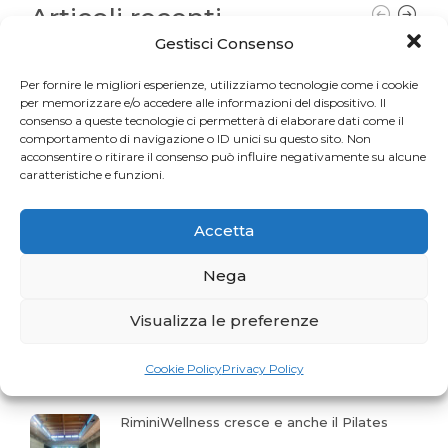
Articoli recenti
Gestisci Consenso
Una sfida per gli appassionati del Pilates
Per fornire le migliori esperienze, utilizziamo tecnologie come i cookie
per memorizzare e/o accedere alle informazioni del dispositivo. Il
consenso a queste tecnologie ci permetterà di elaborare dati come il
comportamento di navigazione o ID unici su questo sito. Non
La storia del mese. Liberarsi dal dolore
acconsentire o ritirare il consenso può influire negativamente su alcune
caratteristiche e funzioni.
Accetta
Profumo di Hundred
Nega
Visualizza le preferenze
Gaia Faggiani Teacher of the Month
Cookie Policy
Privacy Policy
RiminiWellness cresce e anche il Pilates