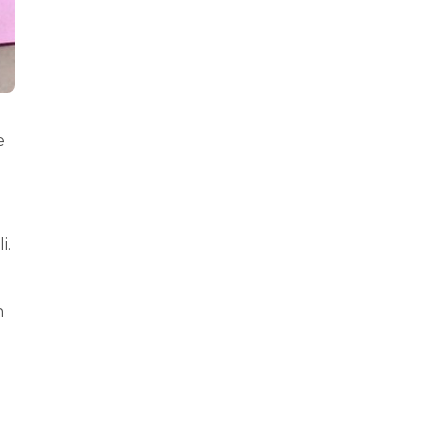
e
i.
n