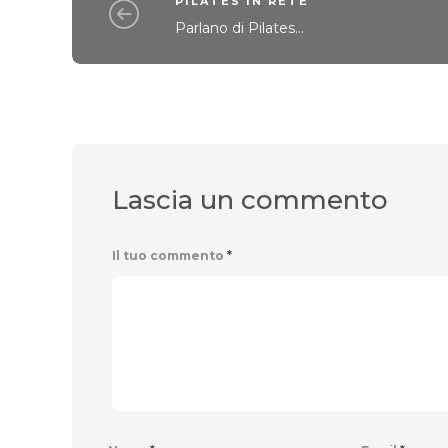
PILATES IN RETE
Parlano di Pilates...
Lascia un commento
Il tuo commento
*