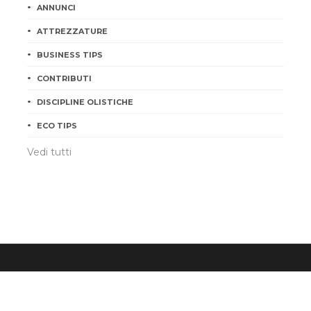
ANNUNCI
ATTREZZATURE
BUSINESS TIPS
CONTRIBUTI
DISCIPLINE OLISTICHE
ECO TIPS
©2026
Cristiana Zama
P.IVA 02156680395 - All Rights Reserved