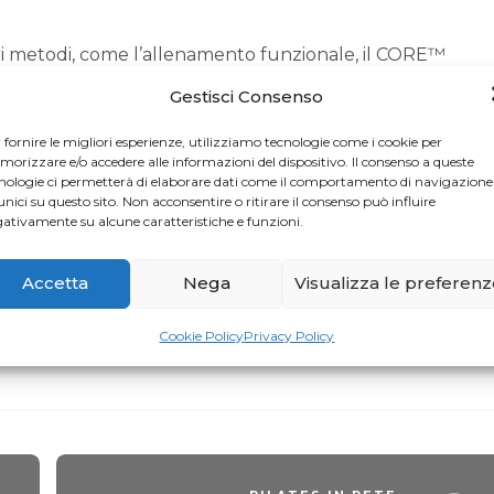
tri metodi, come l’allenamento funzionale, il CORE™
aining™ e il TRX®, di cui è istruttrice certificata.
Gestisci Consenso
ti individuali e a piccolo gruppo, privatamente, in studio
 fornire le migliori esperienze, utilizziamo tecnologie come i cookie per
ine dove unisce anche il suo impegno ambientalista
orizzare e/o accedere alle informazioni del dispositivo. Il consenso a queste
nologie ci permetterà di elaborare dati come il comportamento di navigazione
a favore di alcuni progetti di conservazione e salvaguardi
unici su questo sito. Non acconsentire o ritirare il consenso può influire
ativamente su alcune caratteristiche e funzioni.
ome confermano le sue parole: «Credo che il lavoro sul
Accetta
Nega
Visualizza le preferen
ario per evolversi e migliorarsi sotto ogni aspetto, e mi
Cookie Policy
Privacy Policy