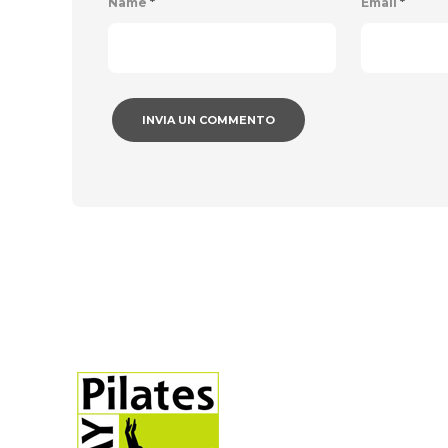
Name
*
Email
*