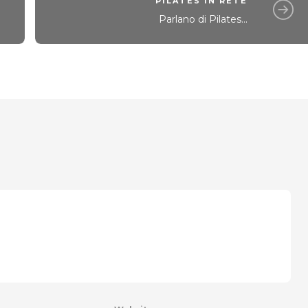
PILATES IN RETE
Parlano di Pilates...