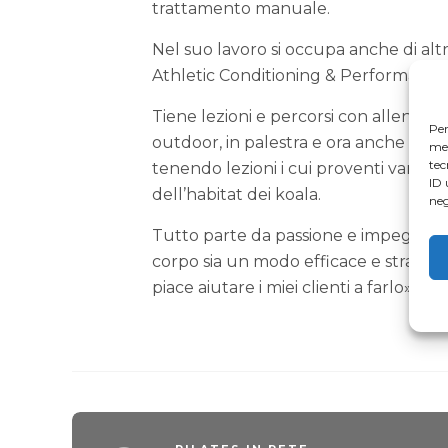
trattamento manuale.
Nel suo lavoro si occupa anche di al
Athletic Conditioning & Performance Tr
Tiene lezioni e percorsi con allenamen
Per
outdoor, in palestra e ora anche onl
mem
tec
tenendo lezioni i cui proventi vanno 
ID 
dell’habitat dei koala.
neg
Tutto parte da passione e impegno c
corpo sia un modo efficace e straordin
piace aiutare i miei clienti a farlo».