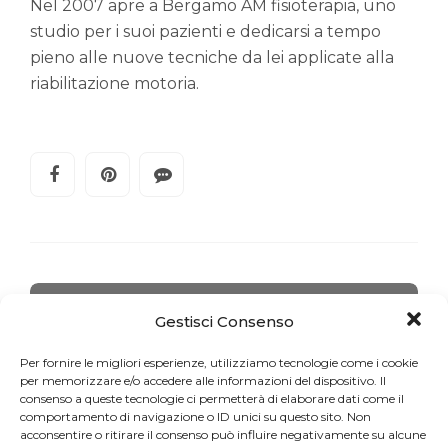
Nel 2007 apre a Bergamo AM fisioterapia, uno
studio per i suoi pazienti e dedicarsi a tempo
pieno alle nuove tecniche da lei applicate alla
riabilitazione motoria.
Gestisci Consenso
FORMAZIONE
Il Pilates è Vintage
Per fornire le migliori esperienze, utilizziamo tecnologie come i cookie
per memorizzare e/o accedere alle informazioni del dispositivo. Il
consenso a queste tecnologie ci permetterà di elaborare dati come il
comportamento di navigazione o ID unici su questo sito. Non
acconsentire o ritirare il consenso può influire negativamente su alcune
PILATES IN RETE